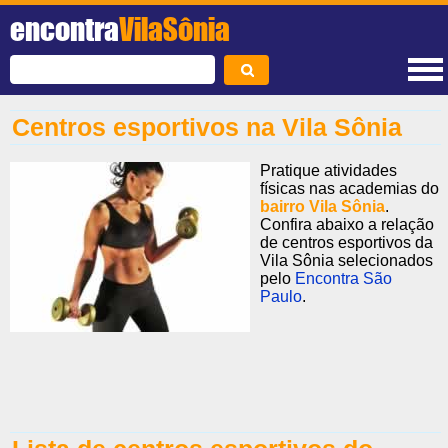
encontra
VilaSônia
Centros esportivos na Vila Sônia
Pratique atividades
físicas nas academias do
bairro Vila Sônia
.
Confira abaixo a relação
de centros esportivos da
Vila Sônia selecionados
pelo
Encontra São
Paulo
.