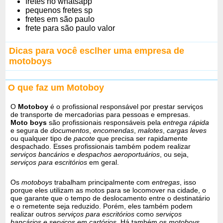
fretes no whatsapp
pequenos fretes sp
fretes em são paulo
frete para são paulo valor
Dicas para você esclher uma empresa de
motoboys
O que faz um Motoboy
O
Motoboy
é o profissional responsável por prestar serviços
de transporte de mercadorias para pessoas e empresas.
Moto boys
são profissionais responsáveis pela
entrega rápida
e segura de
documentos
,
encomendas
,
malotes
,
cargas leves
ou qualquer tipo de
pacote
que precisa ser rapidamente
despachado. Esses profissionais também podem realizar
serviços bancários
e
despachos aeroportuários
, ou seja,
serviços para escritórios
em geral.
Os
motoboys
trabalham principalmente com
entregas
, isso
porque eles utilizam as motos para se locomover na cidade, o
que garante que o tempo de deslocamento entre o destinatário
e o remetente seja reduzido. Porém, eles também podem
realizar outros
serviços para escritórios
como
serviços
bancários e serviços em cartórios
. Há também os
motoboys