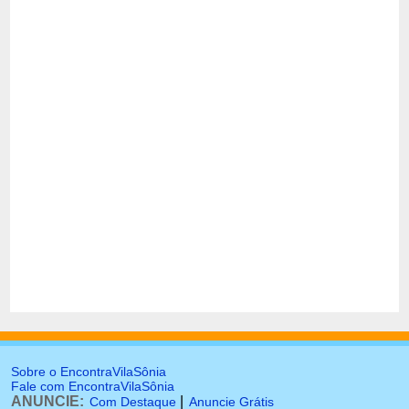
Sobre o EncontraVilaSônia
Fale com EncontraVilaSônia
ANUNCIE:
|
Com Destaque
Anuncie Grátis