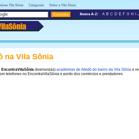
|
|
|
tícias Vila Sônia
Categorias
Sobre a Vila Sônia
VilaSônia
ô na Vila Sônia
o
EncontraVilaSônia
diversos(as)
academias de Aikidô do bairro da Vila Sônia
e re
com telefones no EncontraVilaSônia e ponto dos comércios e prestadores.