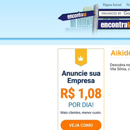
|
Página Inicial
No
encontra
Aikid
Descubra n
Vila Sônia, 